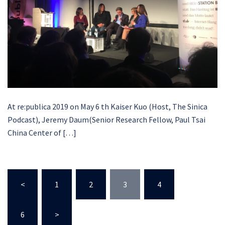
At re:publica 2019 on May 6 th Kaiser Kuo (Host, The Sinica
Podcast), Jeremy Daum(Senior Research Fellow, Paul Tsai
China Center of […]
Posts
<
1
2
3
4
…
pagination
6
>