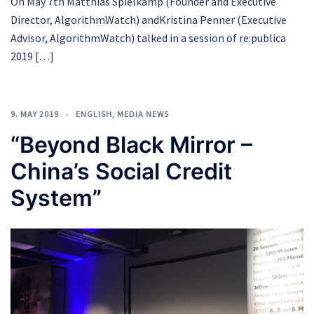
On May 7th Matthias Spielkamp (Founder and Executive
Director, AlgorithmWatch) andKristina Penner (Executive
Advisor, AlgorithmWatch) talked in a session of re:publica
2019 […]
9. MAY 2019
ENGLISH
,
MEDIA NEWS
“Beyond Black Mirror –
China’s Social Credit
System”