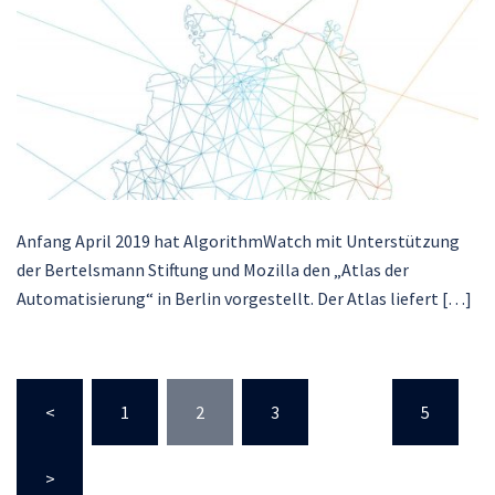
Anfang April 2019 hat AlgorithmWatch mit Unterstützung
der Bertelsmann Stiftung und Mozilla den „Atlas der
Automatisierung“ in Berlin vorgestellt. Der Atlas liefert […]
Posts
<
1
2
3
…
5
pagination
>