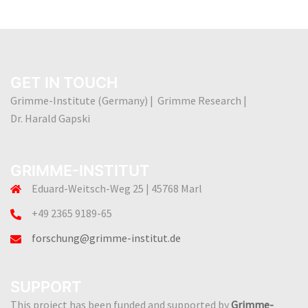
GET IN TOUCH
Grimme-Institute (Germany) | Grimme Research |
Dr. Harald Gapski
GRIMME-INSTITUT
Eduard-Weitsch-Weg 25 | 45768 Marl
+49 2365 9189-65
forschung@grimme-institut.de
SUPPORT
This project has been funded and supported by
Grimme-